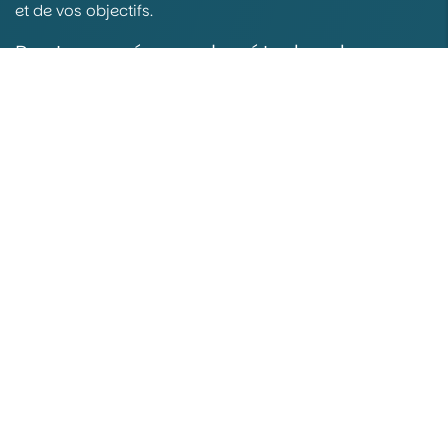
et de vos objectifs.
Peut-on préparer les études des
enfants sans gros revenus ?
Oui. Une stratégie patrimoniale adaptée ne dépend pas
uniquement du niveau de revenus, mais surtout de
l’organisation et de l’anticipation.
Faut-il anticiper la transmission de
son vivant ?
Très souvent, oui. Anticiper permet généralement
d’optimiser la fiscalité et de transmettre dans des
conditions plus sereines.
Échangeons sur votre projet patrimonial à Rennes