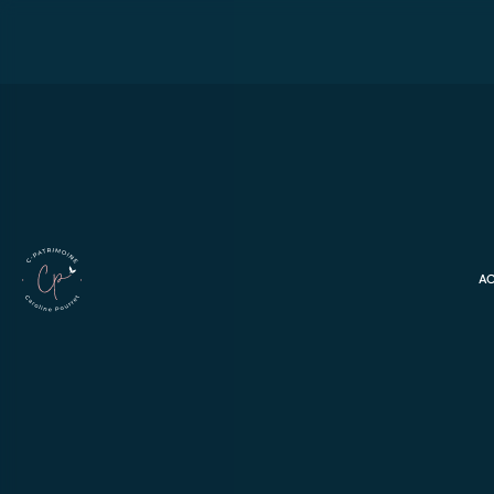
Caroline
Pourret
A